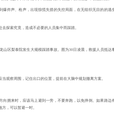
到爆炸声、枪声，出现惊慌失措的失控局面，在无组织无目的的逃
处去探索究竟，造成不必要的人员集中而踩踏。
尔龙山区梨泰院发生大规模踩踏事故。图为30日凌晨，救援人员抵达
应当观察周围，记住出口的位置，提前在大脑中规划撤离方案。
方向拥来时，应该马上避到一旁，不要奔跑，以免摔倒。如果路边
地方，可以暂避一时。