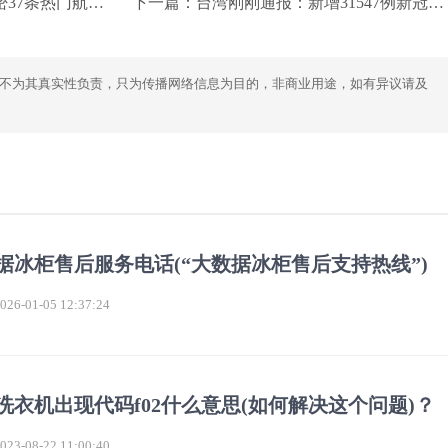
内通航点恢复至疫情前水平
下一篇：
台湾刚刚通报：新增31547例新冠确诊病例，新增76例死亡病例
不为其真实性负责，只为传播网络信息为目的，非商业用途，如有异议请及
据冰柜售后服务电话(“大数据冰柜售后支持热线”)
6-01-05 12:37:24
洗衣机出现代码f02什么意思(如何解决这个问题)？
3-08-22 11:00:40