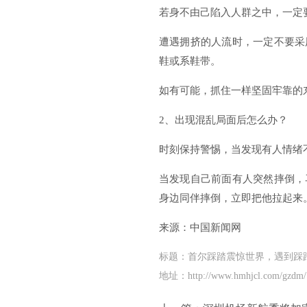
若身不由己陷入人群之中，一定
遭遇拥挤的人流时，一定不要采
鞋或系鞋带。
如有可能，抓住一样坚固牢靠的
2、出现混乱局面后怎么办？
时刻保持警惕，当发现有人情绪
当发现自己前面有人突然摔倒，
身边同伴摔倒，立即把他拉起来
来源：中国新闻网
标题：首尔踩踏震惊世界，遇到踩
地址：http://www.hmhjcl.com/gzdm/