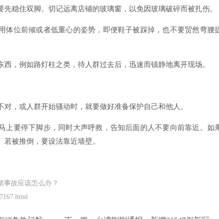
要先稳住双脚。切记远离店铺的玻璃窗，以免因玻璃破碎而被扎伤。
用体位前倾或者低重心的姿势，即便鞋子被踩掉，也不要贸然弯腰
东西，例如路灯柱之类，待人群过去后，迅速而镇静地离开现场。
不对，或人群开始骚动时，就要做好准备保护自己和他人。
马上要停下脚步，同时大声呼救，告知后面的人不要向前靠近。如
。若被推倒，要设法靠近墙壁。
踏事故应该怎么办？
7167.html