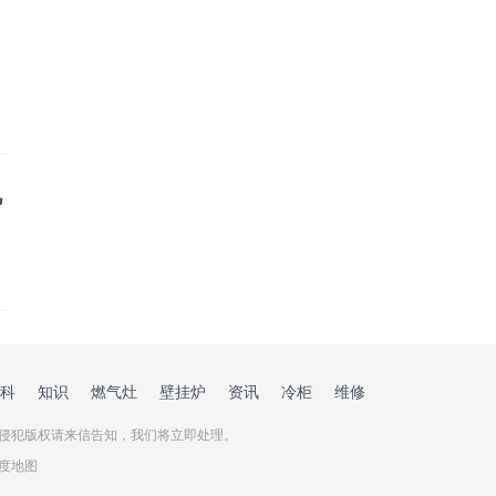
视
科
知识
燃气灶
壁挂炉
资讯
冷柜
维修
侵犯版权请来信告知，我们将立即处理。

度地图