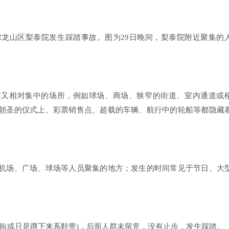
首尔龙山区梨泰院发生踩踏事故。图为29日晚间，梨泰院附近聚集的
群又相对集中的场所，例如球场、商场、狭窄的街道、室内通道或
朝圣的仪式上、彩票销售点、超载的车辆、航行中的轮船等都隐藏
机场、广场、球场等人员聚集的地方；发生的时间常见于节日、大
倒(或只是蹲下来系鞋带)，后面人群未留意，没有止步，发生踩踏。