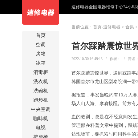
速修电器全国电器维修中心24小时在线
当前位置：
首页-速修电器
>
合集
首页
首尔踩踏震惊世
空调
烤箱
2022-10-30 16:49:18
/
作者：
/
阅读
冰箱
消毒柜
首尔踩踏震惊世界，遇到踩踏事
洗衣机
韩国首尔市龙山区梨泰院洞一带
洗碗机
据报道，事发当晚约有10万人
跑步机
场人山人海、摩肩接踵。前方有
中央空调
血的教训，总是在不经意间发生
咖啡机
管理部在科普文章中提到，踩踏
电视
达现场前，要抓紧时间用科学的
按摩椅