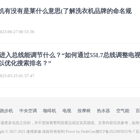
机有没有是莱什么意思(了解洗衣机品牌的命名规
？
3-06-27 08:53:36
L7进入总线能调节什么？“如何通过55L7总线调整电
以优化搜索排名？”
5-05-25 01:57:47
跑步机
中央空调
咖啡机
电视
按摩椅
热水器
空气能
百
递更多信息之目的，并不意味着赞同其观点或证实其描述。文章内容仅供参考，如有
right © 2017-2021 速维家修.保留所有权利 
Power by DedeCms
赣ICP备2022005832号-7
百