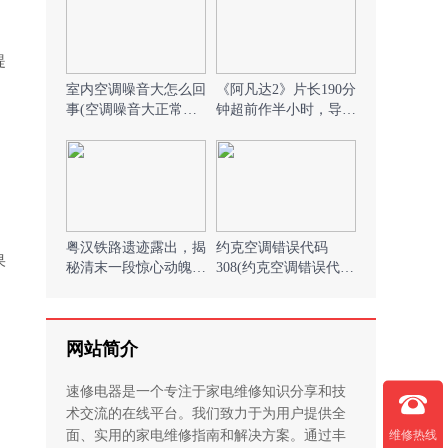
提
室内空调噪音大怎么回
《阿凡达2》片长190分
事(空调噪音大正常
钟超前作半小时，导演
吗))
卡梅隆并不觉得长)
粤汉铁路遗迹露出，揭
约克空调错误代码
果
秘清末一段惊心动魄的
308(约克空调错误代码
官、商、列强三方斗法
11))
_1)
网站简介
速修电器是一个专注于家电维修知识分享和技
术交流的在线平台。我们致力于为用户提供全
维修热线
面、实用的家电维修指南和解决方案。通过丰