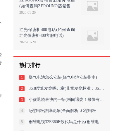
ZEROUNO蒸箱售后服务电话
(如何查询ZEROUNO蒸箱售后
服务电话)
2026-01-20
人
红光保密柜400电话(如何查询
红光保密柜400客服电话)
2026-01-20
楼
着
热门排行
煤气电池怎么安装(煤气电池安装指南)
1
36.8度算发烧吗儿童(儿童发烧标准：36.8度算不算发烧？)
2
型
小孩退烧最快的一招(瞬间退烧！最快有效的小孩退烧神招！)
3
lg逻辑板故障现象(全面解析LG逻辑板故障现象及有效解决方案)
4
创维电视32E360E数代码是什么(创维电视32E360E数代码解密指南！)
5