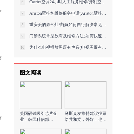
Carrier空调24小时人工服务维修(开利空调拆装开利空调移机开利空调加氟图片你
6
生
Ariston壁挂炉维修服务电话(Ariston壁挂炉维修服务电话)
7
重庆美的燃气灶维修(如何自行解决常见故障)
8
门禁系统常见故障及维修方法(如何快速解决门禁系统无法识别卡的故障？)
9
为什么电视播放黑屏有声音(电视黑屏有声音？解决方案大揭秘！)
10
事
图文阅读
美国砸钱吸引芯片企
马斯克发推特建议投票
有
业，韩国科信部
给共和党，外媒：他首
长：“危机感”笼罩韩国
次明确选边站队)
半导体业)