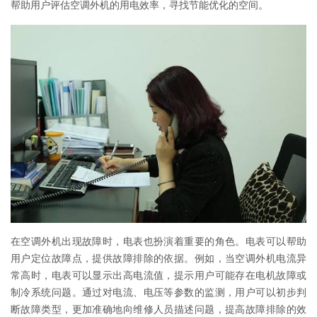
帮助用户评估空调外机的用电效率，寻找节能优化的空间。
在空调外机出现故障时，电表也扮演着重要的角色。电表可以帮助
用户定位故障点，提供故障排除的依据。例如，当空调外机电流异
常高时，电表可以显示出高电流值，提示用户可能存在电机故障或
制冷系统问题。通过对电流、电压等参数的监测，用户可以初步判
断故障类型，更加准确地向维修人员描述问题，提高故障排除的效