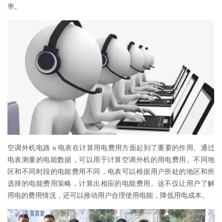
率。
空调外机电路 n 电表在计算用电费用方面起到了重要的作用。通过
电表测量的电能数据，可以用于计算空调外机的用电费用。不同地
区和不同时段的电能费用不同，电表可以根据用户所处的地区和所
选择的电能费用策略，计算出相应的电能费用。这不仅让用户了解
用电的费用情况，还可以推动用户合理使用电能，降低用电成本。