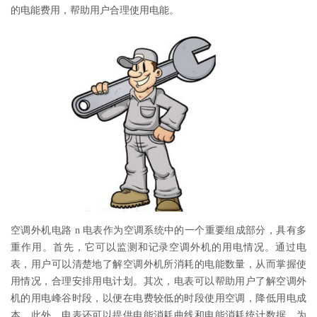
的电能费用，帮助用户合理使用电能。
空调外机电路 n 电表作为空调系统中的一个重要组成部分，具有多
重作用。首先，它可以监测和记录空调外机的用电情况。通过电
表，用户可以清楚地了解空调外机所消耗的电能数量，从而掌握使
用情况，合理安排用电计划。其次，电表可以帮助用户了解空调外
机的用电峰谷时段，以便在电费较低的时段使用空调，降低用电成
本。此外，电表还可以提供电能消耗曲线和电能消耗统计数据，为