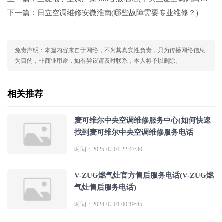
下一篇：
日立空调维修安微淮南(哪些故障需要专业维修？)
免责声明：本篇内容来自于网络，不为其真实性负责，只为传播网络信息
为目的，非商业用途，如有异议请及时联系，本人将予以删除。
相关推荐
麦可维尔中央空调维修服务中心(如何快速
找到麦可维尔中央空调维修服务电话
时间：2025-07-04 22:47:30
V-ZUG燃气灶官方售后服务电话(V-ZUG燃
气灶售后服务电话)
时间：2024-07-01 00:19:45