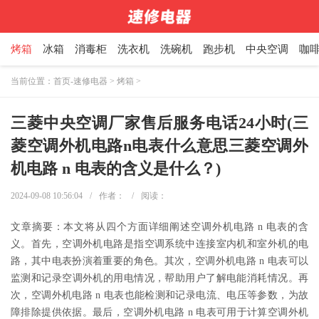
烤箱
冰箱
消毒柜
洗衣机
洗碗机
跑步机
中央空调
咖
当前位置：
首页-速修电器
>
烤箱
>
三菱中央空调厂家售后服务电话24小时(三
菱空调外机电路n电表什么意思三菱空调外
机电路 n 电表的含义是什么？)
2024-09-08 10:56:04
/
作者：
/
阅读：
文章摘要：本文将从四个方面详细阐述空调外机电路 n 电表的含
义。首先，空调外机电路是指空调系统中连接室内机和室外机的电
路，其中电表扮演着重要的角色。其次，空调外机电路 n 电表可以
监测和记录空调外机的用电情况，帮助用户了解电能消耗情况。再
次，空调外机电路 n 电表也能检测和记录电流、电压等参数，为故
障排除提供依据。最后，空调外机电路 n 电表可用于计算空调外机