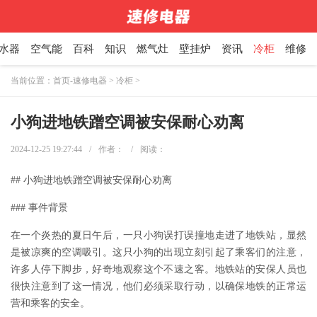
水器
空气能
百科
知识
燃气灶
壁挂炉
资讯
冷柜
维修
当前位置：
首页-速修电器
>
冷柜
>
小狗进地铁蹭空调被安保耐心劝离
2024-12-25 19:27:44
/
作者：
/
阅读：
## 小狗进地铁蹭空调被安保耐心劝离
### 事件背景
在一个炎热的夏日午后，一只小狗误打误撞地走进了地铁站，显然
是被凉爽的空调吸引。这只小狗的出现立刻引起了乘客们的注意，
许多人停下脚步，好奇地观察这个不速之客。地铁站的安保人员也
很快注意到了这一情况，他们必须采取行动，以确保地铁的正常运
营和乘客的安全。