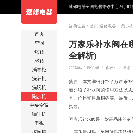
速修电器全国电器维修中心24小时在线
当前位置：
首页-速修电器
>
跑步
首页
万家乐补水阀在
空调
烤箱
全解析)
冰箱
2025-06-10 19:33:06
/
作者：
/
阅读
消毒柜
洗衣机
摘要：本文详细介绍了万家乐补
洗碗机
着介绍了补水阀的使用方法以及
跑步机
号、价格和售后服务等。最后，
中央空调
指导。
咖啡机
万家乐补水阀是一款高品质的家
电视
按摩椅
1. 高质量材料：采用优质不锈