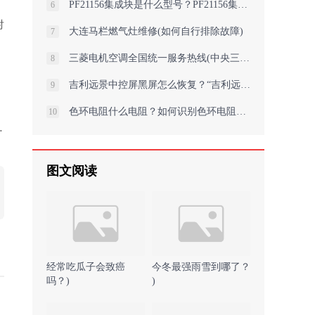
；
PF21156集成块是什么型号？PF21156集成块匹配型号有哪些？
6
对
大连马栏燃气灶维修(如何自行排除故障)
7
三菱电机空调全国统一服务热线(中央三菱空调排行榜官方哪些品牌的中央三菱
8
吉利远景中控屏黑屏怎么恢复？“吉利远景中控屏黑屏如何快速修复？”
9
色环电阻什么电阻？如何识别色环电阻的阻值？
10
图文阅读
经常吃瓜子会致癌
今冬最强雨雪到哪了？
吗？)
)