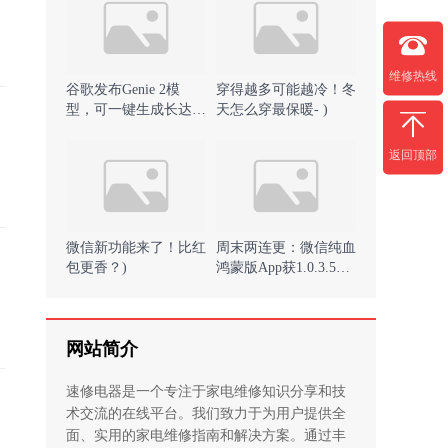
维修热线
谷歌发布Genie 2模
穿得越多可能越冷！冬
型，可一键生成长达1
天怎么穿最保暖- )
分钟的3D游戏 )
返回顶部
微信新功能来了！比红
周末两连更：微信纯血
包更香？)
鸿蒙版App获1.0.3.50
测试版尝鲜升级 )
网站简介
速修电器是一个专注于家电维修知识分享和技
术交流的在线平台。我们致力于为用户提供全
面、实用的家电维修指南和解决方案。通过丰