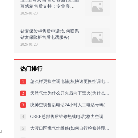
Rinnai蒸烤箱售后客服(Rinnai
蒸烤箱售后支持：专业客服团
队，快速响应您的维修
2026-01-20
钻麦保险柜售后电话(如何联系
钻麦保险柜售后电话服务)
2026-01-20
热门排行
怎么样更换空调电辅热(快速更换空调电辅热方法，实用指南！)
1
天然气灶为什么开火后向下窜火(为什么天然气灶开火后向下窜火？)
2
统帅空调售后电话24小时人工电话号码(如何获取统帅空调24小时人工售后服务电
3
GREE总部售后维修热线电话(格力空调几匹怎么看如何准确判断格力空调的匹数
4
大渡口区燃气灶维修(如何自行检修并预防故障)
5
和