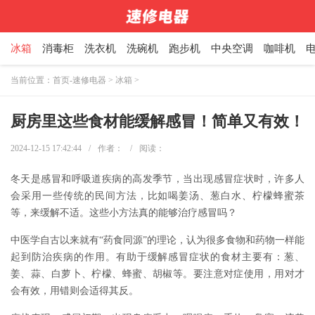
冰箱
消毒柜
洗衣机
洗碗机
跑步机
中央空调
咖啡机
当前位置：
首页-速修电器
>
冰箱
>
厨房里这些食材能缓解感冒！简单又有效！
2024-12-15 17:42:44
/
作者：
/
阅读：
冬天是感冒和呼吸道疾病的高发季节，当出现感冒症状时，许多人
会采用一些传统的民间方法，比如喝姜汤、葱白水、柠檬蜂蜜茶
等，来缓解不适。这些小方法真的能够治疗感冒吗？
中医学自古以来就有“药食同源”的理论，认为很多食物和药物一样能
起到防治疾病的作用。有助于缓解感冒症状的食材主要有：葱、
姜、蒜、白萝卜、柠檬、蜂蜜、胡椒等。要注意对症使用，用对才
会有效，用错则会适得其反。