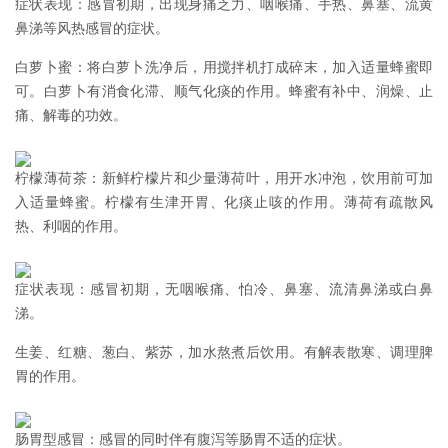
症状表现：感冒初期，出现身痛乏力、咽喉痛、手热、鼻塞、流黄
鼻涕等风热感冒的症状。
白萝卜蜜：将白萝卜洗净后，用搅拌机打成碎末，加入适量蜂蜜即
可。白萝卜有消食化滞、顺气化痰的作用。蜂蜜有补中、润燥、止
痛、解毒的功效。
柠檬薄荷茶：新鲜柠檬片和少量薄荷叶，用开水冲泡，饮用前可加
入适量蜂蜜。柠檬有生津开胃、化痰止咳的作用。薄荷有疏散风
热、利咽的作用。
症状表现：感冒初期，无咽喉痛、怕冷、鼻塞、流清鼻涕或白鼻
涕。
生姜、红糖、葱白、紫苏，加水熬煮后饮用。有解表散寒、调理脾
胃的作用。
肠胃型感冒：感冒的同时伴有腹泻等肠胃不适的症状。