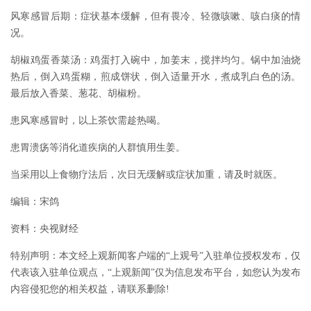
风寒感冒后期：症状基本缓解，但有畏冷、轻微咳嗽、咳白痰的情
况。
胡椒鸡蛋香菜汤：鸡蛋打入碗中，加姜末，搅拌均匀。锅中加油烧
热后，倒入鸡蛋糊，煎成饼状，倒入适量开水，煮成乳白色的汤。
最后放入香菜、葱花、胡椒粉。
患风寒感冒时，以上茶饮需趁热喝。
患胃溃疡等消化道疾病的人群慎用生姜。
当采用以上食物疗法后，次日无缓解或症状加重，请及时就医。
编辑：宋鸽
资料：央视财经
特别声明：本文经上观新闻客户端的“上观号”入驻单位授权发布，仅
代表该入驻单位观点，“上观新闻”仅为信息发布平台，如您认为发布
内容侵犯您的相关权益，请联系删除!