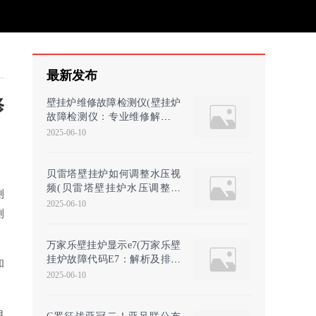
最新发布
修
壁挂炉维修故障检测仪(壁挂炉
故障检测仪：专业维修解决方
案)
2025-06-10
贝雷塔壁挂炉如何调整水压视
频(贝雷塔壁挂炉水压调整方
测
法-详细视频教程)
2025-06-10
测
万家乐壁挂炉显示e7(万家乐壁
挂炉故障代码E7：解析及排除
和
方法)
2025-06-10
电