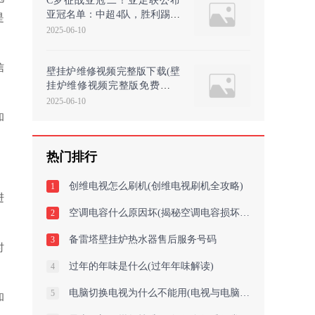
C罗征战亚冠二！亚足联公布
亚冠名单：中超4队，胜利踢二
是
级联赛
2025-06-10
信
壁挂炉维修视频完整版下载(壁
挂炉维修视频完整版免费下载
大全)
2025-06-10
和
热门排行
创维电视怎么刷机(创维电视刷机全攻略)
1
进
空调电容什么原因坏(揭秘空调电容损坏原因)
2
备雷塔壁挂炉热水器售后服务号码
3
时
过年的年味是什么(过年年味解读)
4
电脑切换电视为什么不能用(电视与电脑的切换症结何在？)
5
和