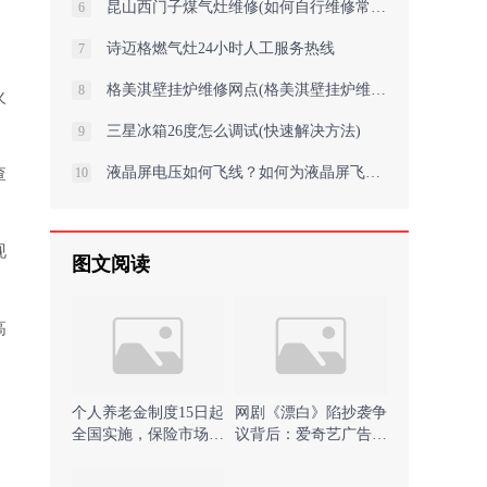
昆山西门子煤气灶维修(如何自行维修常见故障)
6
诗迈格燃气灶24小时人工服务热线
7
格美淇壁挂炉维修网点(格美淇壁挂炉维修：专业解决您的燃气危机)
8
火
三星冰箱26度怎么调试(快速解决方法)
9
液晶屏电压如何飞线？如何为液晶屏飞线以匹配电压并优化SEO？
查
10
现
图文阅读
高
个人养老金制度15日起
网剧《漂白》陷抄袭争
全国实施，保险市场再
议背后：爱奇艺广告营
迎政策东风 )
收近3000万元)