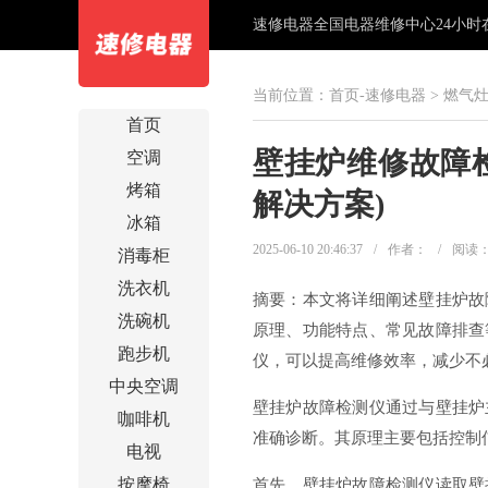
速修电器全国电器维修中心24小时在线
当前位置：
首页-速修电器
>
燃气
首页
壁挂炉维修故障
空调
烤箱
解决方案)
冰箱
2025-06-10 20:46:37
/
作者：
/
阅读
消毒柜
洗衣机
摘要：本文将详细阐述壁挂炉故
洗碗机
原理、功能特点、常见故障排查
跑步机
仪，可以提高维修效率，减少不
中央空调
壁挂炉故障检测仪通过与壁挂炉
咖啡机
准确诊断。其原理主要包括控制
电视
按摩椅
首先，壁挂炉故障检测仪读取壁