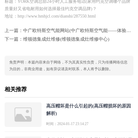
标题：YORK空调总部24小时人工服务电话(家用约克空调哪个品牌
质量好又省电耐用如何选择最佳约克空调品牌)？
地址：http://www.hmhjcl.com/dianshi/287550.html
上一篇：
中广欧特斯空气能网站(中广欧特斯空气能——体验绿色能源新生活)
下一篇：
维顿德集成灶维修(维顿德集成灶维修中心)
免责声明：本篇内容来自于网络，不为其真实性负责，只为传播网络信息
为目的，非商业用途，如有异议请及时联系，本人将予以删除。
相关推荐
高压帽坏是什么引起的(高压帽损坏的原因
解析)
时间：2024-01-17 23:14:27