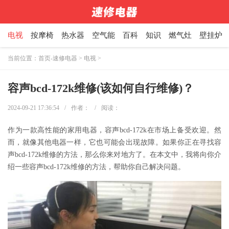
电视
按摩椅
热水器
空气能
百科
知识
燃气灶
壁挂炉
当前位置：
首页-速修电器
>
电视
>
容声bcd-172k维修(该如何自行维修)？
2024-09-21 17:36:54
/
作者：
/
阅读：
作为一款高性能的家用电器，容声bcd-172k在市场上备受欢迎。然
而，就像其他电器一样，它也可能会出现故障。如果你正在寻找容
声bcd-172k维修的方法，那么你来对地方了。在本文中，我将向你介
绍一些容声bcd-172k维修的方法，帮助你自己解决问题。