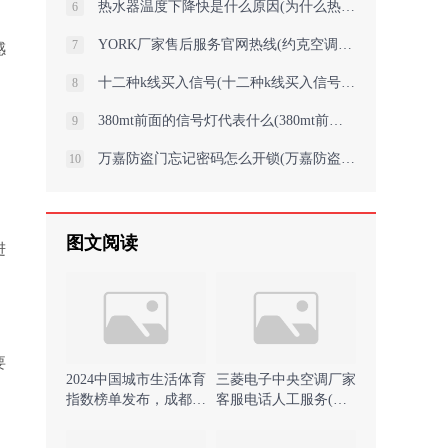
热水器温度下降快是什么原因(为什么热水器温度下降快？)
6
YORK厂家售后服务官网热线(约克空调开机不制冷只送风可能的原因和解决方法
7
感
十二种k线买入信号(十二种k线买入信号解析)
8
380mt前面的信号灯代表什么(380mt前的信号灯：揭秘路况信息)
9
万嘉防盗门忘记密码怎么开锁(万嘉防盗门密码遗失故障排除指南)
10
图文阅读
进
要
2024中国城市生活体育
三菱电子中央空调厂家
指数榜单发布，成都蝉
客服电话人工服务(精
联总榜第一)
密三菱空调原理结构图
解什么是精 )