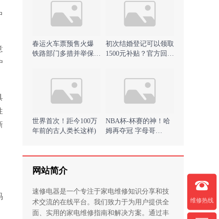
中
春运火车票预售火爆
初次结婚登记可以领取
意
铁路部门多措并举保障
1500元补贴？官方回
户
出行 )
应！ )
具
性
世界首次！距今100万
NBA杯-杯赛的神！哈
新
年前的古人类长这样)
姆再夺冠 字母哥
26+19+10雄鹿大胜雷
霆首次夺冠 )
网站简介
速修电器是一个专注于家电维修知识分享和技
码
维修热线
术交流的在线平台。我们致力于为用户提供全
面、实用的家电维修指南和解决方案。通过丰