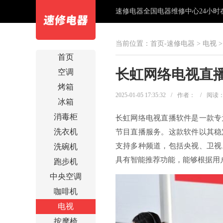
速修电器全国电器维修中心24小时在线
当前位置：
首页-速修电器
>
电视
>
首页
长虹网络电视直
空调
烤箱
2025-01-05 17:35:32
/
作者：
/
阅读
冰箱
消毒柜
长虹网络电视直播软件是一款专
洗衣机
节目直播服务。这款软件以其稳
支持多种频道，包括央视、卫视
洗碗机
具有智能推荐功能，能够根据用
跑步机
中央空调
咖啡机
电视
按摩椅