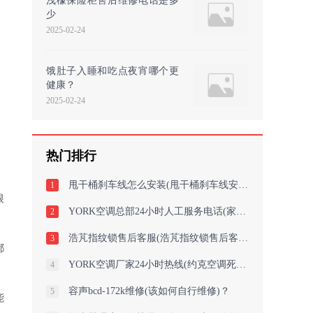
浅檬保险柜售后维修电话是多
少
2025-02-24
饿肚子入睡和吃点夜宵哪个更
健康？
2025-02-24
热门排行
甩干桶刹车线怎么安装(甩干桶刹车线安装攻略)
1
根
YORK空调总部24小时人工服务电话(家用约克空调哪个品牌质量好又省电耐用如何
2
浩芃指纹锁售后客服(浩芃指纹锁售后客服：解决您的问题)
3
都
YORK空调厂家24小时热线(约克空调死机是什么原因约克空调死机：原因揭秘)
4
容声bcd-172k维修(该如何自行维修)？
5
能