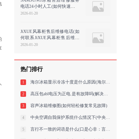
SAMSUNG冰箱售后维修服务
电
电话24小时人工(如何快速找到
三星冰箱24小时人工客服电
2026-01-20
JiXUE风幕柜售后维修电话(如
何联系JiXUE风幕柜售后维修
的
电话？)
2026-01-20
在
热门排行
海尔冰箱显示冷冻十度是什么原因(海尔冰箱显示冷冻十度的原因)
1
人
高压包abl电压为正电.是有故障吗(解决高压包ABL电压异常：故障诊断与修复策略
2
容声冰箱维修图(如何轻松修复常见故障)
3
中央空调自我保护系统什么情况下(中央空调自我保护系统：关键保障你的舒适
4
言行不一致的词语是什么(口是心非：言行不一致的词语揭秘)
5