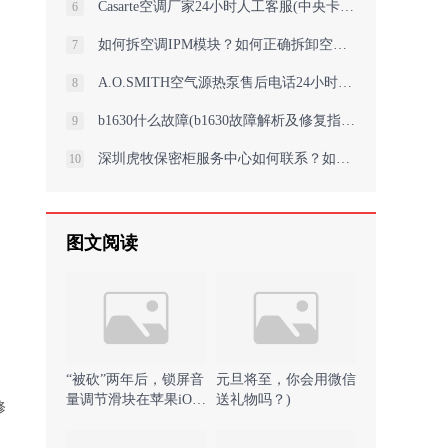
Casarte空调厂家24小时人工客服(中央卡萨帝空调安装施工现场布置图片该如何规
6
如何拆空调IPM模块？如何正确拆卸空调IPM模块以避免损坏？
7
A.O.SMITH空气源热泵售后电话24小时人工电话号码(A.O.SMITH空气源热泵售后热线：
8
b1630什么故障(b1630故障解析及修复指南)
9
深圳虎牧保密柜服务中心如何联系？如何联系深圳虎牧保密柜服务中心？
10
图文阅读
“被砍”两年后，锁屏音
元旦将至，你会用微信
量调节滑块在苹果iOS
送礼物吗？)
修
18.2上悄悄回归 )