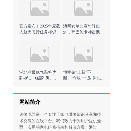
官方发布！2025年度载
澳网女单决赛对阵出
人航天飞行任务标识来
炉，萨巴伦卡冲击澳网
了)
三连冠 )
湖北省最低气温将达
博物馆“上新”不
到-8℃！6级阵风、中
断、“年味”十足 你pick
到大雪来袭 )
哪一项？ )
网站简介
速修电器是一个专注于家电维修知识分享和技
术交流的在线平台。我们致力于为用户提供全
面、实用的家电维修指南和解决方案。通过丰