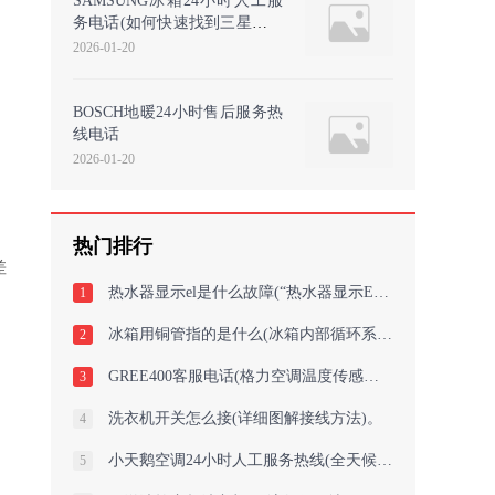
SAMSUNG冰箱24小时人工服
务电话(如何快速找到三星冰箱
24小时客服热线？)
2026-01-20
BOSCH地暖24小时售后服务热
线电话
2026-01-20
热门排行
差
热水器显示el是什么故障(“热水器显示EL故障原因及解决方法”)
1
，
冰箱用铜管指的是什么(冰箱内部循环系统的重要元素铜管的作用是什么？)
2
GREE400客服电话(格力空调温度传感器故障如何判断及解决方法)
3
洗衣机开关怎么接(详细图解接线方法)。
4
小天鹅空调24小时人工服务热线(全天候守护您的舒适：小天鹅空调24小时客服热
5