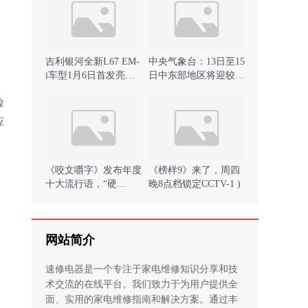
吉利银河全新L67 EM-
中央气象台：13日至15
i车型1月6日首发亮相
日中东部地区将迎较强
哈尔滨 )
冷空气过程)
险
应
《咬文嚼字》发布年度
《榜样9》来了，周四
十大流行语，“硬
晚8点档锁定CCTV-1 )
控”“班味”等上榜 )
网站简介
速修电器是一个专注于家电维修知识分享和技
术交流的在线平台。我们致力于为用户提供全
面、实用的家电维修指南和解决方案。通过丰