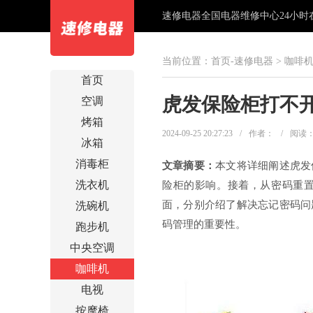
速修电器全国电器维修中心24小时在线
当前位置：
首页-速修电器
>
咖啡
首页
虎发保险柜打不开
空调
烤箱
2024-09-25 20:27:23
/
作者：
/
阅读
冰箱
消毒柜
文章摘要：
本文将详细阐述虎发
洗衣机
险柜的影响。接着，从密码重
面，分别介绍了解决忘记密码问
洗碗机
码管理的重要性。
跑步机
中央空调
咖啡机
电视
按摩椅