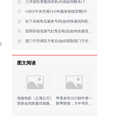
三洋波轮变频洗衣机e9(该如何解决)？
6
GREE中央空调24小时服务热线官网(中央格力空调设计如何确保高效节能)
7
松下冰箱售后服务号码(如何快速找到松下冰箱官方售后服务电话？)
8
昆明菲瑞克煤气灶售后电话(如何快速找到昆明菲瑞克煤气灶的售后服务热线？
9
西门子空调官方售后(如何获取西门子空调官方售后服务的全面指南)
10
码
图文阅读
戏曲电影《义薄云天》
苹果发布2025财年第一
荣获金鸡奖最佳戏曲片
财季财报，大中华区营
提名)
收下降11% )