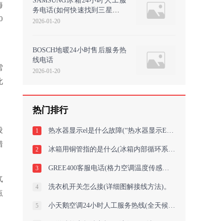
SAMSUNG冰箱24小时人工服
海
务电话(如何快速找到三星冰箱
0
24小时客服热线？)
2026-01-20
BOSCH地暖24小时售后服务热
线电话
雪
2026-01-20
此
热门排行
设
热水器显示el是什么故障(“热水器显示EL故障原因及解决方法”)
1
措
冰箱用铜管指的是什么(冰箱内部循环系统的重要元素铜管的作用是什么？)
2
GREE400客服电话(格力空调温度传感器故障如何判断及解决方法)
3
气
洗衣机开关怎么接(详细图解接线方法)。
4
点
小天鹅空调24小时人工服务热线(全天候守护您的舒适：小天鹅空调24小时客服热
5