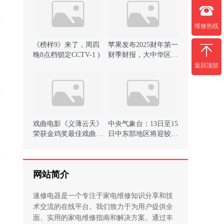
维修热线
《榜样9》来了，周四
苹果发布2025财年第一
晚8点档锁定CCTV-1 )
财季财报，大中华区营
收下降11% )
返回顶部
戏曲电影《义薄云天》
中央气象台：13日至15
荣获金鸡奖最佳戏曲片
日中东部地区将迎较强
提名)
冷空气过程)
网站简介
速修电器是一个专注于家电维修知识分享和技
术交流的在线平台。我们致力于为用户提供全
面、实用的家电维修指南和解决方案。通过丰