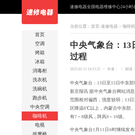
速修电器全国电器维修中心24小时在线
当前位置：
首页-速修电器
>
咖啡
首页
中央气象台：13
空调
烤箱
过程
冰箱
2025-01-11 14:15:22
/
作者：
/
阅读
消毒柜
洗衣机
中央气象台：13日至15日中东
洗碗机
新京报讯 据中央气象台网站消息
跑步机
范围相对偏西，强度较弱；13日
中央空调
区降温8℃以上，内蒙古中东部、
咖啡机
有7～8级风，阵风9～10级。
电视
中央气象台1月11日6时继续
按摩椅