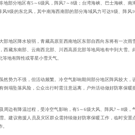
等地部分地区有5～6级风，阵风7～8级；台湾海峡、巴士海峡、南
阵风9级的东北风，其中南海西南部的部分海域风力可达9级、阵风1
大部地区降水较弱，青藏高原至西南地区东部自西向东将有一次雨
，西藏东南部、云南西北部、川西高原北部等地局地有中到大雪。
北等地有阵性或零星小雪天气。
虽然势力不强，但活动频繁。冷空气影响期间部分地区阵风较大，
有倒塌坠落风险，公众出行时需注意远离，户外活动做好防寒保暖
区及周边有降温过程，受冷空气影响，有5～6级大风、阵风7～8级，
弱降雪。建议救援人员及灾区群众需持续做好防寒保暖工作，临时安置
作。