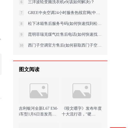
三洋波轮变频洗衣机e9(该如何解决)？
6
GREE中央空调24小时服务热线官网(中央格力空调设计如何确保高效节能)
7
松下冰箱售后服务号码(如何快速找到松下冰箱官方售后服务电话？)
8
昆明菲瑞克煤气灶售后电话(如何快速找到昆明菲瑞克煤气灶的售后服务热线？
9
西门子空调官方售后(如何获取西门子空调官方售后服务的全面指南)
10
图文阅读
吉利银河全新L67 EM-
《咬文嚼字》发布年度
i车型1月6日首发亮相
十大流行语，“硬
哈尔滨 )
控”“班味”等上榜 )