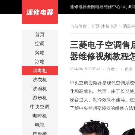
速修电器全国电器维修中心24小时在线
当前位置：
首页-速修电器
>
消毒
首页
三菱电子空调售
空调
烤箱
器维修视频教程
冰箱
2024-08-19 09:57:47
/
作者：
/
阅读
消毒柜
洗衣机
中央空调变频器是现代空调系统
洗碗机
化和高效化。然而，由于长期使
跑步机
噪音过大、制冷效果不佳等。这
中央空调
了解中央空调变频器的维修方法
咖啡机
电视
按摩椅