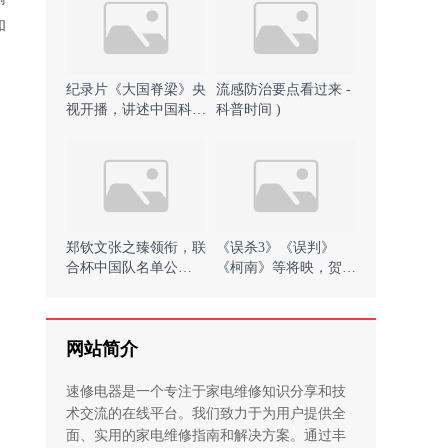
和
纪录片《大国脊梁》央
流感防治要点看过来 -
视开播，讲述中国科学
科普时间 )
家砥砺奋斗的故事 )
郑钦文张之臻领衔，联
《误杀3》《误判》
合杯中国队名单公
《柯南》等将映，贺岁
布！)
档有望带来观影小高潮
)
网站简介
速修电器是一个专注于家电维修知识分享和技
术交流的在线平台。我们致力于为用户提供全
面、实用的家电维修指南和解决方案。通过丰