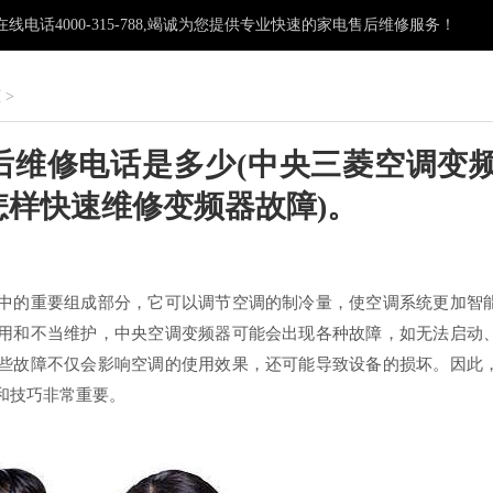
电话4000-315-788,竭诚为您提供专业快速的家电售后维修服务！
柜
>
后维修电话是多少(中央三菱空调变
怎样快速维修变频器故障)。
：
中的重要组成部分，它可以调节空调的制冷量，使空调系统更加智
用和不当维护，中央空调变频器可能会出现各种故障，如无法启动
些故障不仅会影响空调的使用效果，还可能导致设备的损坏。因此
和技巧非常重要。