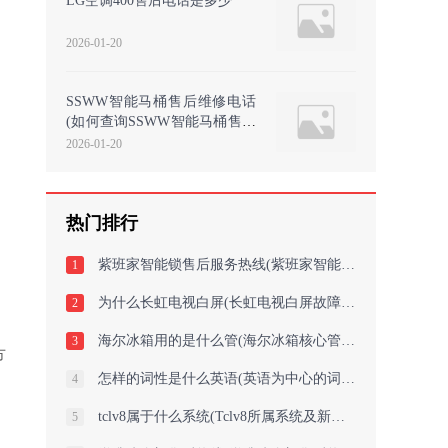
LG空调400售后电话是多少
2026-01-20
SSWW智能马桶售后维修电话
(如何查询SSWW智能马桶售后
维修电话)
2026-01-20
热门排行
紫班家智能锁售后服务热线(紫班家智能锁售后服务热线：尽心呵护，安心用！
1
为什么长虹电视白屏(长虹电视白屏故障解析)
2
海尔冰箱用的是什么管(海尔冰箱核心管的材料是什么？)
3
方
怎样的词性是什么英语(英语为中心的词性探究)
4
tclv8属于什么系统(Tclv8所属系统及新标题：中心系统+新标题 = Tclv8属于的系统及
5