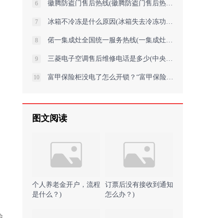
徽腾防盗门售后热线(徽腾防盗门售后热线：专业维修，贴心服务)
6
冰箱不冷冻是什么原因(冰箱失去冷冻功能的原因)
7
偌一集成灶全国统一服务热线(一集成灶服务热线，全国统一呼叫中心)
8
三菱电子空调售后维修电话是多少(中央三菱空调变频器维修视频教程怎样快速
9
富甲保险柜没电了怎么开锁？“富甲保险柜电池耗尽如何快速解锁？”
10
图文阅读
个人养老金开户，流程
订票后没有接收到通知
是什么？)
怎么办？)
输