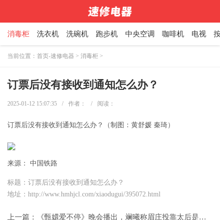
消毒柜
洗衣机
洗碗机
跑步机
中央空调
咖啡机
电视
当前位置：
首页-速修电器
>
消毒柜
>
订票后没有接收到通知怎么办？
2025-01-12 15:07:35
/
作者：
/
阅读：
订票后没有接收到通知怎么办？（制图：黄舒媛 秦琦）
来源： 中国铁路
标题：订票后没有接收到通知怎么办？
地址：http://www.hmhjcl.com/xiaodugui/395072.html
上一篇：
《甄嬛爱不停》晚会播出，斓曦称眉庄投靠太后是为自保，没因网友笑丑衣服困扰