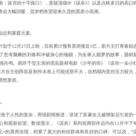
南：迷宫的十字路口》，悬疑顶级IP《误杀3》以及点映多日的高口
将会大幅回暖，贺岁档有望迎来久违的票房小高潮。
励志和家庭元素。
划于12月27日上映，目前累计预售票房接近1亿，影片主打青春励
了患有脑瘫的刘春和冲破身心的枷锁，为全家人圆梦的故事，题材
感共鸣。易烊千玺主演的现实题材电影《少年的你》《送你一朵小
，本片在主创阵容及制作水准上可能优势不大，在档期内竞对压力较大
理想票房。
线。
聚焦于人性的复杂，用强剧情推进，讲述了富豪女儿被绑架后引发的
心和观影欲望。数据显示，《误杀》系列前两部作品均在12月中下
1亿+的票房佳绩，积累了庞大的粉丝群体和良好的口碑。可以说，“