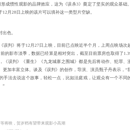
档期形成惯性观影的品牌效应，这为《误杀3》奠定了坚实的观众基础
12月28日上映的该片可以填补这一类型片空缺。
对出色。
《误判》将于12月27日上映，目前已点映近半个月，上周点映场次
于目前的影市淡季，数据已经算是相对突出，截至目前票房也取得了1.3
，《误判》《重生》《九龙城寨之围城》都是先后将动作、犯罪、
、更加丰富立体。谈及《误判》的创作，导演、演员甄子丹表示，“
的手法去说这个故事，轻松一点，比如法庭戏，让观众有一个不同
。”
》等将映，贺岁档有望带来观影小高潮