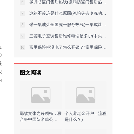
徽腾防盗门售后热线(徽腾防盗门售后热线：专业维修，贴心服务)
6
。
冰箱不冷冻是什么原因(冰箱失去冷冻功能的原因)
7
偌一集成灶全国统一服务热线(一集成灶服务热线，全国统一呼叫中心)
8
三菱电子空调售后维修电话是多少(中央三菱空调变频器维修视频教程怎样快速
9
超
富甲保险柜没电了怎么开锁？“富甲保险柜电池耗尽如何快速解锁？”
10
9
漫
我
图文阅读
的
郑钦文张之臻领衔，联
个人养老金开户，流程
合杯中国队名单公
是什么？)
布！)