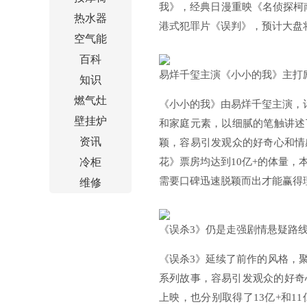
我》，经典日漫重映《名侦探柯
热水器
港式犯罪片《误判》，预计大盘
空气能
百科
易烊千玺主演《小小的我》主打
知识
燃气灶
《小小的我》由易烊千玺主演，计
壁挂炉
和家庭元素，以细腻的笔触讲述
资讯
颖，容易引发观众的好奇心和情
冷柜
花》票房均达到10亿+的体量
需要口碑迅速脱颖而出才能赢得
维修
《误杀3》仍是走强剧情悬疑路
《误杀3》延续了前作的风格，
系列故事，容易引发观众的好奇
上映，也分别取得了13亿+和1