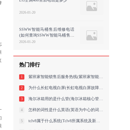
LG空调400售后电话是多少
碑
2026-01-20
SSWW智能马桶售后维修电话
(如何查询SSWW智能马桶售后
维修电话)
2026-01-20
志
新
红
热门排行
，
紫班家智能锁售后服务热线(紫班家智能锁售后服务热线：尽心呵护，安心用！
1
为什么长虹电视白屏(长虹电视白屏故障解析)
2
海尔冰箱用的是什么管(海尔冰箱核心管的材料是什么？)
3
一
怎样的词性是什么英语(英语为中心的词性探究)
4
旬
tclv8属于什么系统(Tclv8所属系统及新标题：中心系统+新标题 = Tclv8属于的系统及
5
误