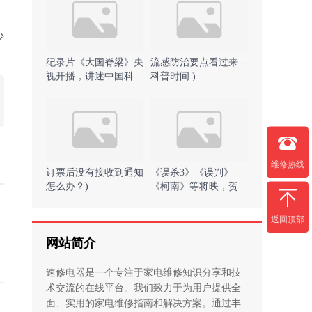
少
纪录片《大国脊梁》央
流感防治要点看过来 -
视开播，讲述中国科学
科普时间 )
家砥砺奋斗的故事 )
维修热线
订票后没有接收到通知
《误杀3》《误判》
怎么办？)
《柯南》等将映，贺岁
档有望带来观影小高潮
)
返回顶部
网站简介
速修电器是一个专注于家电维修知识分享和技
术交流的在线平台。我们致力于为用户提供全
面、实用的家电维修指南和解决方案。通过丰