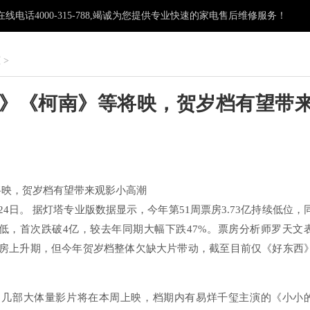
电话4000-315-788,竭诚为您提供专业快速的家电售后维修服务！
柜
>
判》《柯南》等将映，贺岁档有望带
：
将映，贺岁档有望带来观影小高潮
4日。 据灯塔专业版数据显示，今年第51周票房3.73亿持续低位，
来最低，首次跌破4亿，较去年同期大幅下跌47%。票房分析师罗天文
票房上升期，但今年贺岁档整体欠缺大片带动，截至目前仅《好东西
，几部大体量影片将在本周上映，档期内有易烊千玺主演的《小小