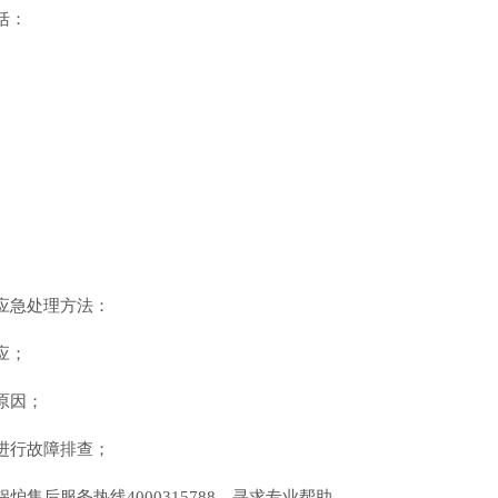
括：
应急处理方法：
应；
原因；
进行故障排查；
售后服务热线4000315788，寻求专业帮助。