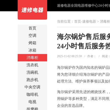
速修电器全国电器维修中心24小时在线
当前位置：
首页-速修电器
>
消毒
首页
海尔锅炉售后服务
空调
烤箱
24小时售后服务
冰箱
2025-11-02 08:25:59
/
作者：
/
阅读
消毒柜
洗衣机
海尔锅炉作为国内知名的锅炉品
洗碗机
将为您详细介绍海尔锅炉的产品
跑步机
处理方法、维护保养事项以及如
中央空调
海尔锅炉采用先进的燃烧技术，
咖啡机
用锅炉等多种类型，满足不同用
电视
企业的首选品牌。
按摩椅