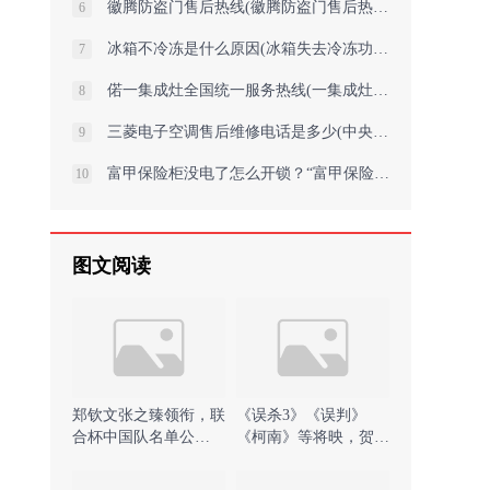
徽腾防盗门售后热线(徽腾防盗门售后热线：专业维修，贴心服务)
6
冰箱不冷冻是什么原因(冰箱失去冷冻功能的原因)
7
偌一集成灶全国统一服务热线(一集成灶服务热线，全国统一呼叫中心)
8
三菱电子空调售后维修电话是多少(中央三菱空调变频器维修视频教程怎样快速
9
富甲保险柜没电了怎么开锁？“富甲保险柜电池耗尽如何快速解锁？”
10
图文阅读
郑钦文张之臻领衔，联
《误杀3》《误判》
合杯中国队名单公
《柯南》等将映，贺岁
布！)
档有望带来观影小高潮
)