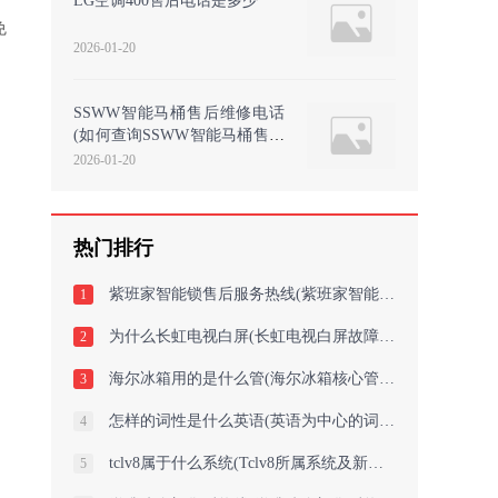
LG空调400售后电话是多少
免
2026-01-20
SSWW智能马桶售后维修电话
(如何查询SSWW智能马桶售后
维修电话)
2026-01-20
热门排行
紫班家智能锁售后服务热线(紫班家智能锁售后服务热线：尽心呵护，安心用！
1
为什么长虹电视白屏(长虹电视白屏故障解析)
2
海尔冰箱用的是什么管(海尔冰箱核心管的材料是什么？)
3
怎样的词性是什么英语(英语为中心的词性探究)
4
tclv8属于什么系统(Tclv8所属系统及新标题：中心系统+新标题 = Tclv8属于的系统及
5