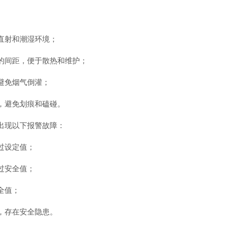
直射和潮湿环境；
的间距，便于散热和维护；
避免烟气倒灌；
，避免划痕和磕碰。
出现以下报警故障：
过设定值；
过安全值；
全值；
，存在安全隐患。